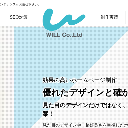
メンテナンスもお任せ下さい。
SEO対策
制作実績
クライアントに応じた
効果の高いホームページ制作
システム設計・開発
優れたデザインと確
ターゲットにリーチが届く！ニ
見た目のデザインだけではなく
案！
業種や利用条件によってどのように設計す
ご要望に応じた内容を使いやすくスーマー
見た目のデザインや、格好良さを重視した