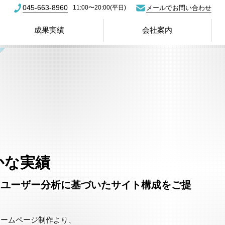
045-663-8960
11:00〜20:00(平日)
メールでお問い合わせ
成果実績
会社案内
お
かな実績
ーズに合わせたベストなソリューションを。
、ユーザー分析に基づいたサイト構成をご提
るのか、重点は様々です。
トに設計！常にオーダーメイドのシステム開発＆ご提供を実践
ホームページ制作より、