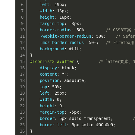
left
:
 19px
;
width
:
 16px
;
height
:
 16px
;
margin-top
:
 -8px
;
border-radius
:
 50%
;
/* CSS3草案 
-webkit-border-radius
:
 50%
;
/* Safa
-moz-border-radius
:
 50%
;
/* Firefox用
background
:
 #fff
;
}
#IconList3 a:after
{
/*「after要素」
display
:
 block
;
content
:
""
;
position
:
 absolute
;
top
:
 50%
;
left
:
 25px
;
width
:
 0
;
height
:
 0
;
margin-top
:
 -5px
;
border
:
 5px solid transparent
;
border-left
:
 5px solid #00a0e9
;
}