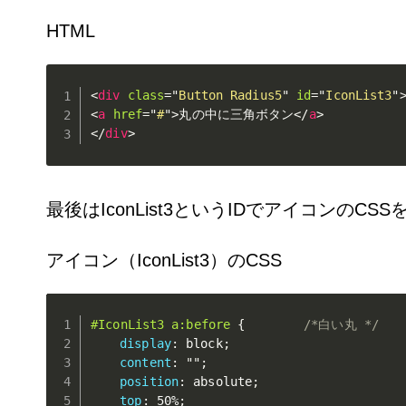
HTML
<
div
class
=
"
Button Radius5
"
id
=
"
IconList3
"
<
a
href
=
"
#
"
>
丸の中に三角ボタン
</
a
>
</
div
>
最後はIconList3というIDでアイコンのCS
アイコン（IconList3）のCSS
#IconList3 a:before
{
/*白い丸 */
display
:
 block
;
content
:
""
;
position
:
 absolute
;
top
:
 50%
;