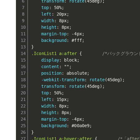
transform
:
rotate
(
45deg
)
;
top
:
 50%
;
left
:
 20px
;
width
:
 8px
;
height
:
 8px
;
margin-top
:
 -4px
;
background
:
 #fff
;
}
.IconList1 a:after
{
/*バックグラウン
display
:
 block
;
content
:
""
;
position
:
 absolute
;
-webkit-transform
:
rotate
(
45deg
)
;
transform
:
rotate
(
45deg
)
;
top
:
 50%
;
left
:
 15px
;
width
:
 8px
;
height
:
 8px
;
margin-top
:
 -4px
;
background
:
 #00a0e9
;
}
.IconList1 a:hover:after
{
/*「af