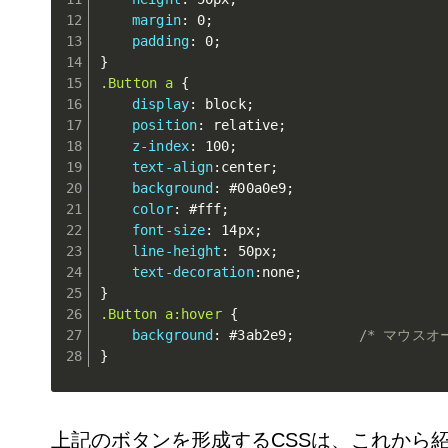
margin
:
 0
;
padding
:
 0
;
}
.Button a
{
display
:
 block
;
position
:
 relative
;
z-index
:
 100
;
text-align
:
center
;
background
:
 #00a0e9
;
color
:
 #fff
;
font-size
:
 14px
;
line-height
:
 50px
;
text-decoration
:
none
;
}
.Button a:hover
{
background
:
 #3ab2e9
;
/* マウスオ
}
上記のボタンを形成するCSSは、これから