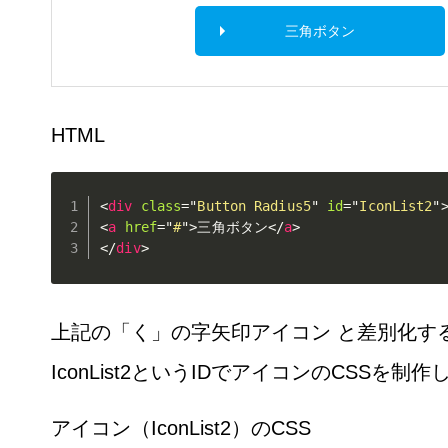
三角ボタン
HTML
<
div
class
=
"
Button Radius5
"
id
=
"
IconList2
"
<
a
href
=
"
#
"
>
三角ボタン
</
a
>
</
div
>
上記の「く」の字矢印アイコン と差別化す
IconList2というIDでアイコンのCSSを制
アイコン（IconList2）のCSS