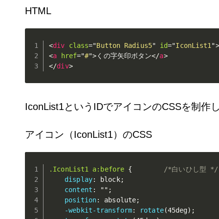
HTML
<
div
class
=
"
Button Radius5
"
id
=
"
IconList1
"
<
a
href
=
"
#
"
>
くの字矢印ボタン
</
a
>
</
div
>
IconList1というIDでアイコンのCSSを制
アイコン（IconList1）のCSS
.IconList1 a:before
{
/*白いひし型 */
display
:
 block
;
content
:
""
;
position
:
 absolute
;
-webkit-transform
:
rotate
(
45deg
)
;