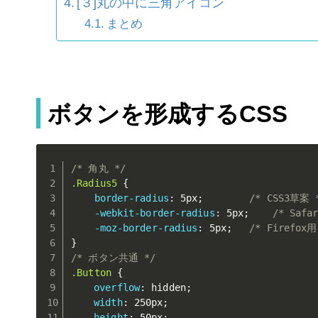
[３]丸の中に三角アイコン
まとめ
ボタンを形成するCSS
/* 角丸 */
.Radius5
{
border-radius
:
 5px
;
/* CSS3草案 
-webkit-border-radius
:
 5px
;
/* Safa
-moz-border-radius
:
 5px
;
/* Firefox用
}
/* ボタン共通 */
.Button
{
overflow
:
 hidden
;
width
:
 250px
;
height
:
 50px
;