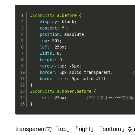
#IconList2 a:before
{
display
:
 block
;
content
:
""
;
position
:
 absolute
;
top
:
 50%
;
left
:
 25px
;
width
:
 0
;
height
:
 0
;
margin-top
:
 -5px
;
border
:
 5px solid transparent
;
border-left
:
 5px solid #fff
;
}
#IconList2 a:hover:before
{
left
:
 27px
;
/*マウスオーバーで三角
}
transparentで「top」「right」「bott