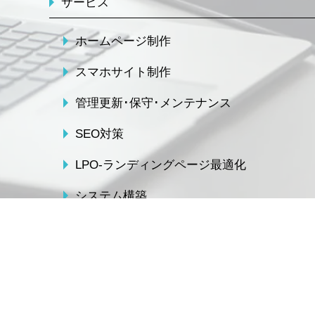
サービス
ホームページ制作
スマホサイト制作
管理更新･保守･メンテナンス
SEO対策
LPO-ランディングページ最適化
システム構築
CMS構築
アクセスログ解析
ユーザビリティ